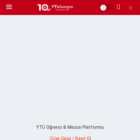
YTÜ Öğrenci & Mezun Platformu
Üye Girişi / Kayıt Ol