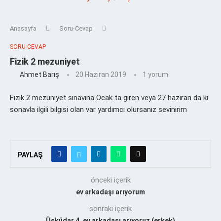
Anasayfa
Soru-Cevap
SORU-CEVAP
Fizik 2 mezuniyet
Ahmet Barış
20 Haziran 2019
1 yorum
Fizik 2 mezuniyet sınavına Ocak ta giren veya 27 haziran da ki
sonavla ilgili bilgisi olan var yardımcı olursanız sevinirim
PAYLAŞ
önceki içerik
ev arkadaşı arıyorum
sonraki içerik
Üsküdar 4. ev arkadaşı arıyoruz (erkek)