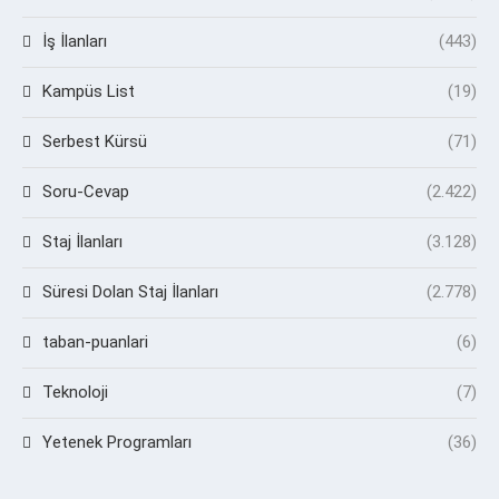
İş İlanları
(443)
Kampüs List
(19)
Serbest Kürsü
(71)
Soru-Cevap
(2.422)
Staj İlanları
(3.128)
Süresi Dolan Staj İlanları
(2.778)
taban-puanlari
(6)
Teknoloji
(7)
Yetenek Programları
(36)