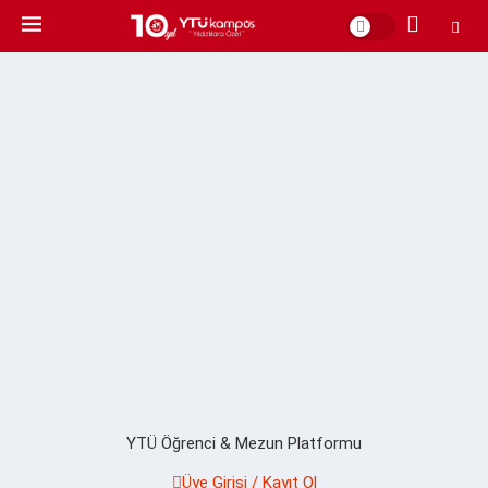
YTÜ Öğrenci & Mezun Platformu
Üye Girişi / Kayıt Ol