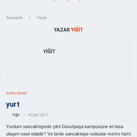
Anasayfa
Yazar
YAZAR
YIĞIT
YIĞIT
SORU-CEVAP
yurt
Yiğit
4 Eylül 2017
Yurdum sancaktepede çıktı Davutpaşa kampüsüne en kısa
ulaşım nasıl olabilir? Ve birde sancaktepe-üsküdar metro hattı