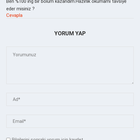
Ben %100 ing bir bölüm kazandım.Hazırlık okumamı tavsiye
eder misiniz ?
Cevapla
YORUM YAP
Bilgilerini sonraki yorum için kaydet.