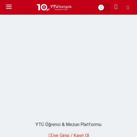
YTÜ Öğrenci & Mezun Platformu
Üye Girişi / Kayıt Ol