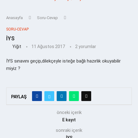
Anasayfa
Soru-Cevap
SORU-CEVAP
İYS
Yiğit
11 Ağustos 2017
2 yorumlar
İYS sınavını geçip,dilekçeyle isteğe bağlı hazırlık okuyabilir
miyiz ?
PAYLAŞ
önceki içerik
E kayıt
sonraki içerik
İYS