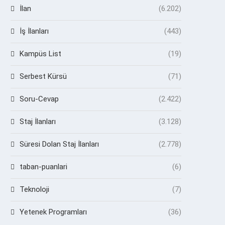
İlan
(6.202)
İş İlanları
(443)
Kampüs List
(19)
Serbest Kürsü
(71)
Soru-Cevap
(2.422)
Staj İlanları
(3.128)
Süresi Dolan Staj İlanları
(2.778)
taban-puanlari
(6)
Teknoloji
(7)
Yetenek Programları
(36)