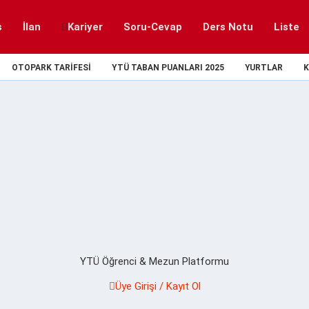
s
İlan
Kariyer
Soru-Cevap
Ders Notu
Liste
OTOPARK TARIFESI
YTÜ TABAN PUANLARI 2025
YURTLAR
K
YTÜ Öğrenci & Mezun Platformu
Üye Girişi / Kayıt Ol