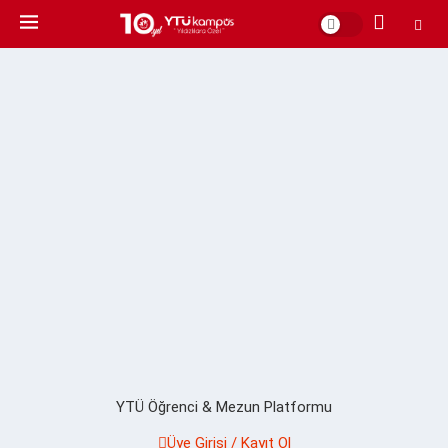
YTÜ Öğrenci & Mezun Platformu
Üye Girişi / Kayıt Ol