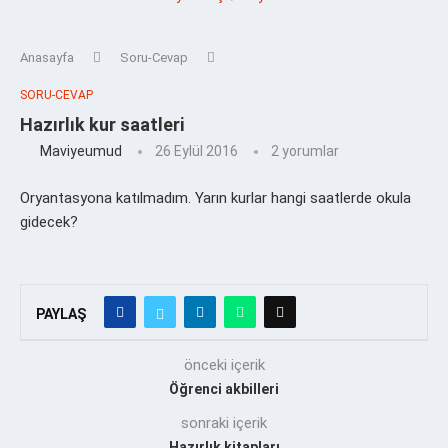
Anasayfa
Soru-Cevap
SORU-CEVAP
Hazırlık kur saatleri
Maviyeumud
26 Eylül 2016
2 yorumlar
Oryantasyona katılmadım. Yarın kurlar hangi saatlerde okula
gidecek?
PAYLAŞ
önceki içerik
Öğrenci akbilleri
sonraki içerik
Hazırlık kitapları