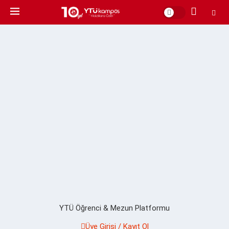
YTÜ Öğrenci & Mezun Platformu
Üye Girişi / Kayıt Ol