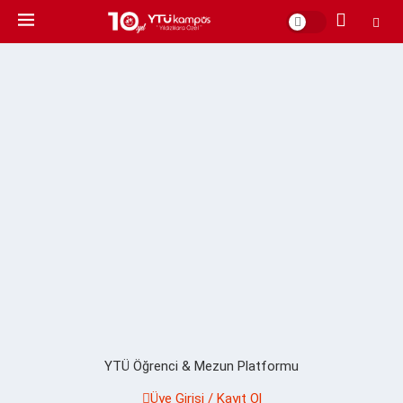
YTÜ Öğrenci & Mezun Platformu
Üye Girişi / Kayıt Ol