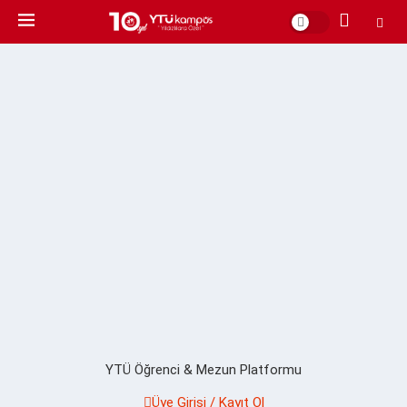
YTÜ Öğrenci & Mezun Platformu
Üye Girişi / Kayıt Ol