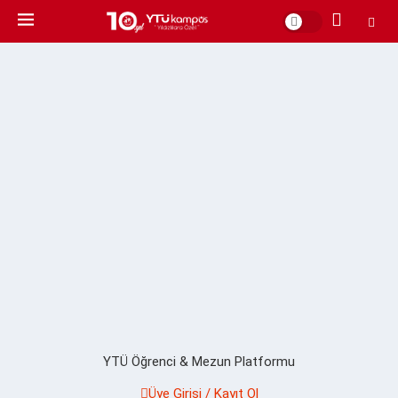
YTÜ Öğrenci & Mezun Platformu
Üye Girişi / Kayıt Ol