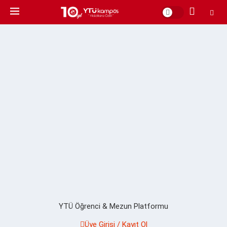
YTÜ Öğrenci & Mezun Platformu
Üye Girişi / Kayıt Ol