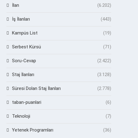
İlan
(6.202)
İş İlanları
(443)
Kampüs List
(19)
Serbest Kürsü
(71)
Soru-Cevap
(2.422)
Staj İlanları
(3.128)
Süresi Dolan Staj İlanları
(2.778)
taban-puanlari
(6)
Teknoloji
(7)
Yetenek Programları
(36)