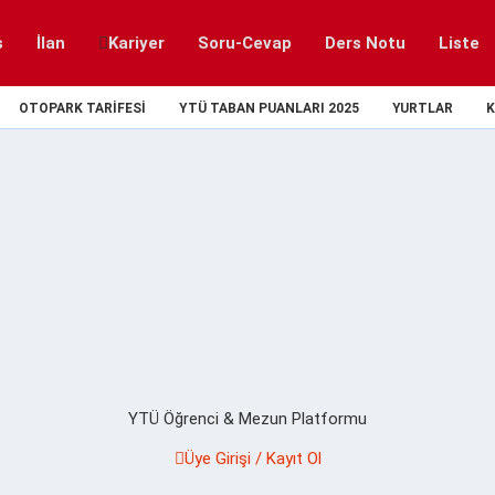
s
İlan
Kariyer
Soru-Cevap
Ders Notu
Liste
OTOPARK TARIFESI
YTÜ TABAN PUANLARI 2025
YURTLAR
K
YTÜ Öğrenci & Mezun Platformu
Üye Girişi / Kayıt Ol