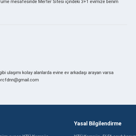
rüme mesafesinde Merter Sitesi içindeki 3+1 evimize benim
ibi ulaşımı kolay alanlarda evine ev arkadaşı arayan varsa
im brcfdnn@gmail.com
Yasal Bilgilendirme