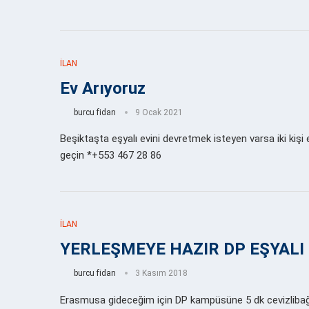
İLAN
Ev Arıyoruz
burcu fidan
9 Ocak 2021
Beşiktaşta eşyalı evini devretmek isteyen varsa iki kişi 
geçin *+553 467 28 86
İLAN
YERLEŞMEYE HAZIR DP EŞYALI
burcu fidan
3 Kasım 2018
Erasmusa gideceğim için DP kampüsüne 5 dk cevizliba