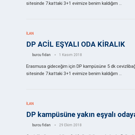
sitesinde 7.kattaki 3+1 evimize benim kaldığım …
İLAN
DP ACİL EŞYALI ODA KİRALIK
burcu fidan
1 Kasım 2018
Erasmusa gideceğim için DP kampüsüne 5 dk cevizliba
sitesinde 7.kattaki 3+1 evimize benim kaldığım …
İLAN
DP kampüsüne yakın eşyalı odaya
burcu fidan
29 Ekim 2018