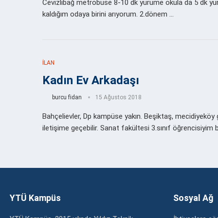
Cevizlibağ metrobüse 8-10 dk yürüme okula da 5 dk yü
kaldığım odaya birini arıyorum. 2.dönem …
İLAN
Kadın Ev Arkadaşı
burcu fidan
15 Ağustos 2018
Bahçelievler, Dp kampüse yakın. Beşiktaş, mecidiyeköy g
iletişime geçebilir. Sanat fakültesi 3.sınıf öğrencisiy
YTÜ Kampüs
Sosyal Ağ