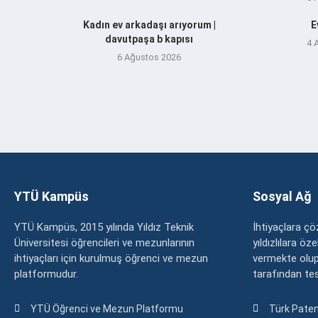
Kadın ev arkadaşı arıyorum |
E
davutpaşa b kapısı
4 
6 Ağustos 2026
YTÜ Kampüs
Sosyal Ağ
YTÜ Kampüs, 2015 yılında Yıldız Teknik
İhtiyaçlara 
Üniversitesi öğrencileri ve mezunlarının
yıldızlılara ö
ihtiyaçları için kurulmuş öğrenci ve mezun
vermekte olup
platformudur.
tarafından tesc
YTÜ Öğrenci ve Mezun Platformu
Türk Paten