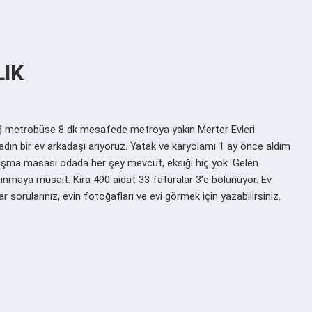
LIK
ğ metrobüse 8 dk mesafede metroya yakın Merter Evleri
dın bir ev arkadaşı arıyoruz. Yatak ve karyolamı 1 ay önce aldım
alışma masası odada her şey mevcut, eksiği hiç yok. Gelen
taşınmaya müsait. Kira 490 aidat 33 faturalar 3’e bölünüyor. Ev
 sorularınız, evin fotoğafları ve evi görmek için yazabilirsiniz.