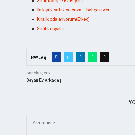
Satılı Komple Ev Eşyası
İki kişilik yatak ve baza – bahçelievler
Kiralık oda arıyorum(Erkek)
Satılık eşyalar
PAYLAŞ
önceki içerik
Bayan Ev Arkadaşı
Y