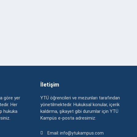
İletişim
a göre yer
YTÜ öğrencileri ve mezunları tarafından
edir. Her
yönetilmektedir. Hukuksal konular, içerik
up hukuka
kaldırma, şikayet gibi durumlar için YTÜ
rsiniz.
Kampüs e-posta adresimiz:
Email: info@ytukampus.com