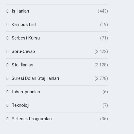
İş İlanları
(443)
Kampüs List
(19)
Serbest Kürsü
(71)
Soru-Cevap
(2.422)
Staj İlanları
(3.128)
Süresi Dolan Staj İlanları
(2.778)
taban-puanlari
(6)
Teknoloji
(7)
Yetenek Programları
(36)