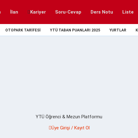
s
İlan
Kariyer
Soru-Cevap
Ders Notu
Liste
OTOPARK TARIFESI
YTÜ TABAN PUANLARI 2025
YURTLAR
K
YTÜ Öğrenci & Mezun Platformu
Üye Girişi / Kayıt Ol