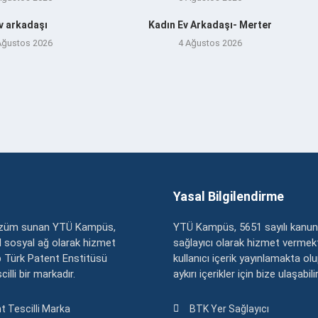
v arkadaşı
Kadın Ev Arkadaşı- Merter
Ağustos 2026
4 Ağustos 2026
Yasal Bilgilendirme
çözüm sunan YTÜ Kampüs,
YTÜ Kampüs, 5651 sayılı kanun
zel sosyal ağ olarak hizmet
sağlayıcı olarak hizmet vermekt
 Türk Patent Enstitüsü
kullanıcı içerik yayınlamakta ol
illi bir markadır.
aykırı içerikler için bize ulaşabili
t Tescilli Marka
BTK Yer Sağlayıcı