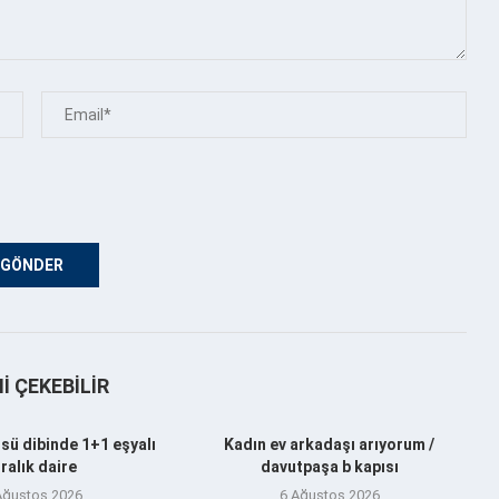
NI ÇEKEBILIR
sü dibinde 1+1 eşyalı
Kadın ev arkadaşı arıyorum /
iralık daire
davutpaşa b kapısı
Ağustos 2026
6 Ağustos 2026