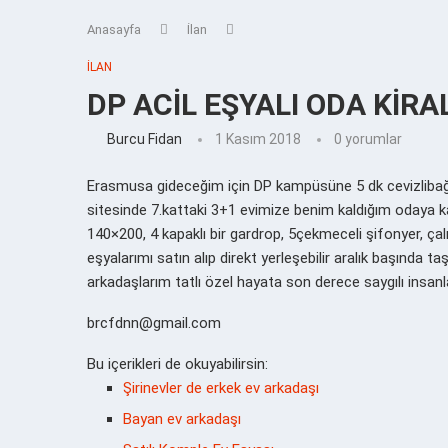
Anasayfa
İlan
İLAN
DP ACİL EŞYALI ODA KİRA
Burcu Fidan
1 Kasım 2018
0 yorumlar
Erasmusa gideceğim için DP kampüsüne 5 dk cevizliba
sitesinde 7.kattaki 3+1 evimize benim kaldığım odaya ka
140×200, 4 kapaklı bir gardrop, 5çekmeceli şifonyer, ç
eşyalarımı satın alıp direkt yerleşebilir aralık başında 
arkadaşlarım tatlı özel hayata son derece saygılı insanlar
brcfdnn@gmail.com
Bu içerikleri de okuyabilirsin:
Şirinevler de erkek ev arkadaşı
Bayan ev arkadaşı