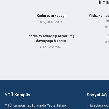
İLGI
Kadın ev arkadaşı
Yıldız kampü
k
6 Ağustos 2026
6 
Kadın ev arkadaşı arıyorum |
E
davutpaşa b kapısı
4 
6 Ağustos 2026
YTÜ Kampüs
Sosyal Ağ
YTÜ Kampüs, 2015 yılında Yıldız Teknik
İhtiyaçlara 