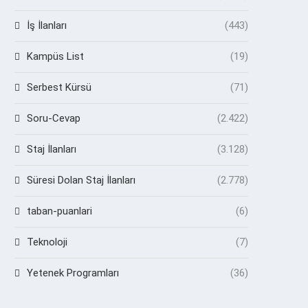
İş İlanları
(443)
Kampüs List
(19)
Serbest Kürsü
(71)
Soru-Cevap
(2.422)
Staj İlanları
(3.128)
Süresi Dolan Staj İlanları
(2.778)
taban-puanlari
(6)
Teknoloji
(7)
Yetenek Programları
(36)