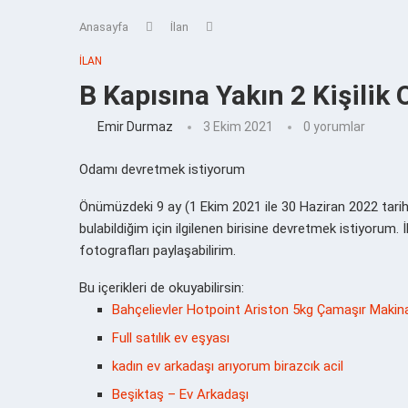
Anasayfa
İlan
İLAN
B Kapısına Yakın 2 Kişilik 
Emir Durmaz
3 Ekim 2021
0 yorumlar
Odamı devretmek istiyorum
Önümüzdeki 9 ay (1 Ekim 2021 ile 30 Haziran 2022 tarihl
bulabildiğim için ilgilenen birisine devretmek istiyorum. 
fotografları paylaşabilirim.
Bu içerikleri de okuyabilirsin:
Bahçelievler Hotpoint Ariston 5kg Çamaşır Makin
Full satılık ev eşyası
kadın ev arkadaşı arıyorum birazcık acil
Beşiktaş – Ev Arkadaşı