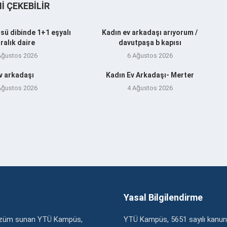
NI ÇEKEBILIR
sü dibinde 1+1 eşyalı
Kadın ev arkadaşı arıyorum /
iralık daire
davutpaşa b kapısı
Ağustos 2026
6 Ağustos 2026
v arkadaşı
Kadın Ev Arkadaşı- Merter
Ağustos 2026
4 Ağustos 2026
Yasal Bilgilendirme
çözüm sunan YTÜ Kampüs,
YTÜ Kampüs, 5651 sayılı kanun