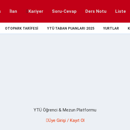
s
İlan
Kariyer
Soru-Cevap
Ders Notu
Liste
OTOPARK TARIFESI
YTÜ TABAN PUANLARI 2025
YURTLAR
K
YTÜ Öğrenci & Mezun Platformu
Üye Girişi / Kayıt Ol