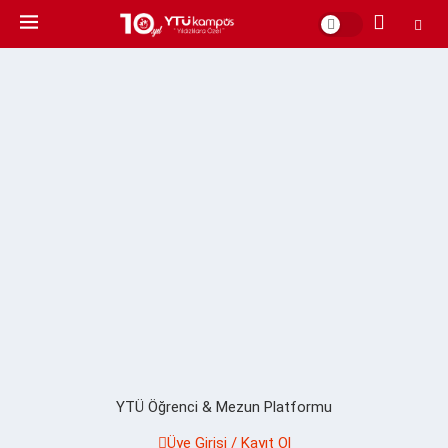
YTÜ Öğrenci & Mezun Platformu
Üye Girişi / Kayıt Ol