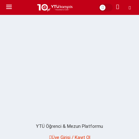
YTÜ Öğrenci & Mezun Platformu
Üye Girişi / Kayıt Ol