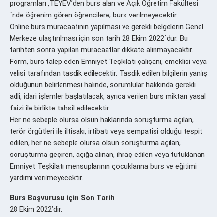
programları ,TEYEV’den burs alan ve Açık Öğretim Fakültesi
´nde öğrenim gören öğrencilere, burs verilmeyecektir.
Online burs müracaatının yapılması ve gerekli belgelerin Genel
Merkeze ulaştırılması için son tarih 28 Ekim 2022´dur. Bu
tarihten sonra yapılan müracaatlar dikkate alınmayacaktır.
Form, burs talep eden Emniyet Teşkilatı çalışanı, emeklisi veya
velisi tarafından tasdik edilecektir. Tasdik edilen bilgilerin yanlış
olduğunun belirlenmesi halinde, sorumlular hakkında gerekli
adli, idari işlemler başlatılacak, ayrıca verilen burs miktarı yasal
faizi ile birlikte tahsil edilecektir.
Her ne sebeple olursa olsun haklarında soruşturma açılan,
terör örgütleri ile iltisakı, irtibatı veya sempatisi olduğu tespit
edilen, her ne sebeple olursa olsun soruşturma açılan,
soruşturma geçiren, açığa alınan, ihraç edilen veya tutuklanan
Emniyet Teşkilatı mensuplarının çocuklarına burs ve eğitimi
yardımı verilmeyecektir.
Burs Başvurusu için Son Tarih
28 Ekim 2022’dir.