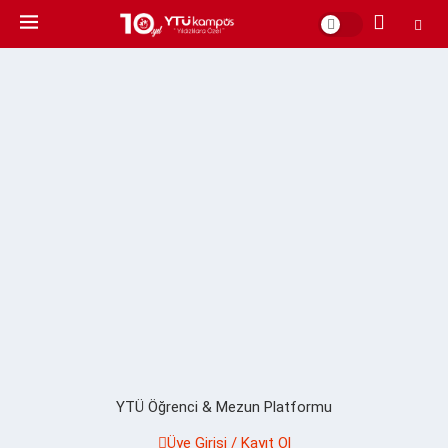
YTÜ Öğrenci & Mezun Platformu
Üye Girişi / Kayıt Ol