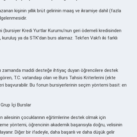
anan kişinin yıllık brüt gelirinin maaş ve ikramiye dahil (fazla
lgelenmesidir.
i (bursiyer Kredi Yurtlar Kurumu’nun geri ödemeli kredisinden
 kuruluş ya da STK’dan burs alamaz. Tekfen Vakfı iki farklı
nı zamanda maddi desteğe ihtiyaç duyan öğrencilere destek
 gören, T.C. vatandaşı olan ve Burs Tahsis Kriterlerini (ekte
ileri başvurabilir. Bu fonun bursiyerlerinin seçim yöntemi basit: en
 Grup İçi Burslar
n ailesinin çocuklarının eğitimlerine destek olmak için
rleme yöntemi, öğrencinin akademik başarısıyla doğru, velisinin
 dayanır. Diğer bir ifadeyle, daha başarılı ve daha düşük gelir