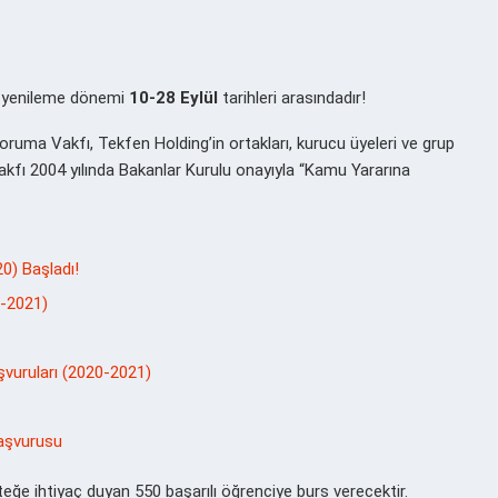
ıt yenileme dönemi
10-28 Eylül
tarihleri arasındadır!
Koruma Vakfı, Tekfen Holding’in ortakları, kurucu üyeleri ve grup
Vakfı 2004 yılında Bakanlar Kurulu onayıyla “Kamu Yararına
0) Başladı!
0-2021)
şvuruları (2020-2021)
Başvurusu
teğe ihtiyaç duyan 550 başarılı öğrenciye burs verecektir.