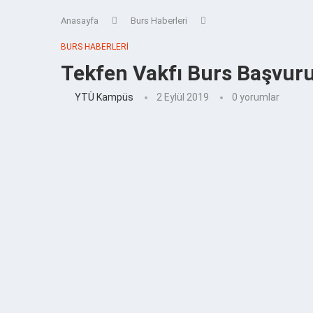
Anasayfa
Burs Haberleri
BURS HABERLERI
Tekfen Vakfı Burs Başvuru
YTÜ Kampüs
2 Eylül 2019
0 yorumlar