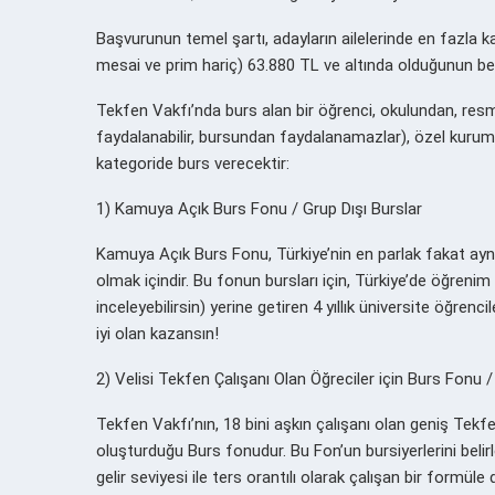
Başvurunun temel şartı, adayların ailelerinde en fazla kaz
mesai ve prim hariç) 63.880 TL ve altında olduğunun be
Tekfen Vakfı’nda burs alan bir öğrenci, okulundan, resm
faydalanabilir, bursundan faydalanamazlar), özel kurum,
kategoride burs verecektir:
1) Kamuya Açık Burs Fonu / Grup Dışı Burslar
Kamuya Açık Burs Fonu, Türkiye’nin en parlak fakat ay
olmak içindir. Bu fonun bursları için, Türkiye’de öğrenim
inceleyebilirsin) yerine getiren 4 yıllık üniversite öğrenc
iyi olan kazansın!
2) Velisi Tekfen Çalışanı Olan Öğreciler için Burs Fonu /
Tekfen Vakfı’nın, 18 bini aşkın çalışanı olan geniş Tekfe
oluşturduğu Burs fonudur. Bu Fon’un bursiyerlerini beli
gelir seviyesi ile ters orantılı olarak çalışan bir formüle