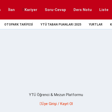
s
İlan
Kariyer
Soru-Cevap
Ders Notu
Liste
OTOPARK TARIFESI
YTÜ TABAN PUANLARI 2025
YURTLAR
K
YTÜ Öğrenci & Mezun Platformu
Üye Girişi / Kayıt Ol