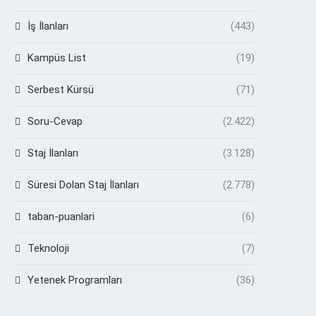
İş İlanları
(443)
Kampüs List
(19)
Serbest Kürsü
(71)
Soru-Cevap
(2.422)
Staj İlanları
(3.128)
Süresi Dolan Staj İlanları
(2.778)
taban-puanlari
(6)
Teknoloji
(7)
Yetenek Programları
(36)