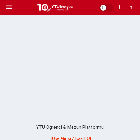
YTÜ Öğrenci & Mezun Platformu
Üye Girişi / Kayıt Ol