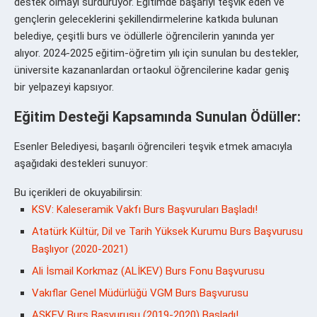
destek olmayı sürdürüyor. Eğitimde başarıyı teşvik eden ve
gençlerin geleceklerini şekillendirmelerine katkıda bulunan
belediye, çeşitli burs ve ödüllerle öğrencilerin yanında yer
alıyor. 2024-2025 eğitim-öğretim yılı için sunulan bu destekler,
üniversite kazananlardan ortaokul öğrencilerine kadar geniş
bir yelpazeyi kapsıyor.
Eğitim Desteği Kapsamında Sunulan Ödüller:
Esenler Belediyesi, başarılı öğrencileri teşvik etmek amacıyla
aşağıdaki destekleri sunuyor:
Bu içerikleri de okuyabilirsin:
KSV: Kaleseramik Vakfı Burs Başvuruları Başladı!
Atatürk Kültür, Dil ve Tarih Yüksek Kurumu Burs Başvurusu
Başlıyor (2020-2021)
Ali İsmail Korkmaz (ALİKEV) Burs Fonu Başvurusu
Vakıflar Genel Müdürlüğü VGM Burs Başvurusu
ASKEV Burs Başvurusu (2019-2020) Başladı!