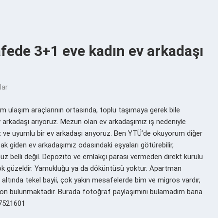
fede 3+1 eve kadın ev arkadaşı
lar
m ulaşım araçlarının ortasında, toplu taşımaya gerek bile
arkadaşı arıyoruz. Mezun olan ev arkadaşımız iş nedeniyle
iz ve uyumlu bir ev arkadaşı arıyoruz. Ben YTÜ’de okuyorum diğer
k giden ev arkadaşımız odasındaki eşyaları götürebilir,
üz belli değil. Depozito ve emlakçı parası vermeden direkt kurulu
çok güzeldir. Yamukluğu ya da döküntüsü yoktur. Apartman
 altında tekel bayii, çok yakın mesafelerde bim ve migros vardır,
lkon bulunmaktadır. Burada fotoğraf paylaşımını bulamadım bana
057521601