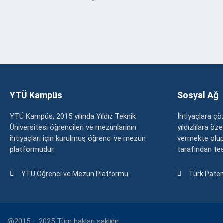
YTÜ Kampüs
Sosyal Ağ
YTÜ Kampüs, 2015 yılında Yıldız Teknik
İhtiyaçlara 
Üniversitesi öğrencileri ve mezunlarının
yıldızlılara ö
ihtiyaçları için kurulmuş öğrenci ve mezun
vermekte olup
platformudur.
tarafından tesc
YTÜ Öğrenci ve Mezun Platformu
Türk Paten
@2015 – 2025 Tüm hakları saklıdır.