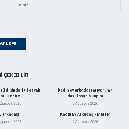
NI ÇEKEBILIR
sü dibinde 1+1 eşyalı
Kadın ev arkadaşı arıyorum /
iralık daire
davutpaşa b kapısı
Ağustos 2026
6 Ağustos 2026
v arkadaşı
Kadın Ev Arkadaşı- Merter
Ağustos 2026
4 Ağustos 2026