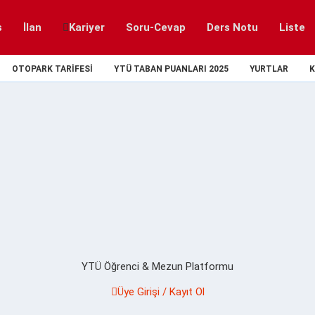
s
İlan
Kariyer
Soru-Cevap
Ders Notu
Liste
OTOPARK TARIFESI
YTÜ TABAN PUANLARI 2025
YURTLAR
K
YTÜ Öğrenci & Mezun Platformu
Üye Girişi / Kayıt Ol