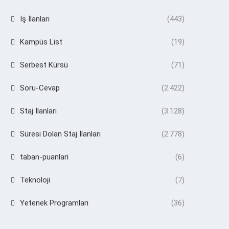
İş İlanları
(443)
Kampüs List
(19)
Serbest Kürsü
(71)
Soru-Cevap
(2.422)
Staj İlanları
(3.128)
Süresi Dolan Staj İlanları
(2.778)
taban-puanlari
(6)
Teknoloji
(7)
Yetenek Programları
(36)