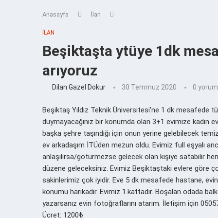
Anasayfa
İlan
İLAN
Beşiktaşta ytüye 1dk mesa
arıyoruz
Dilan Gazel Dokur
30 Temmuz 2020
0 yorum
Beşiktaş Yıldız Teknik Üniversitesi’ne 1 dk mesafede tü
duymayacağınız bir konumda olan 3+1 evimize kadın ev 
başka şehre taşındığı için onun yerine gelebilecek tem
ev arkadaşım İTÜden mezun oldu. Evimiz full eşyalı anca
anlaşılırsa/götürmezse gelecek olan kişiye satabilir hen
düzene geleceksiniz. Evimiz Beşiktaştaki evlere göre 
sakinlerimiz çok iyidir. Eve 5 dk mesafede hastane, evin
konumu harikadır. Evimiz 1.kattadır. Boşalan odada ba
yazarsanız evin fotoğraflarını atarım. İletişim için 05
Ücret: 1200₺