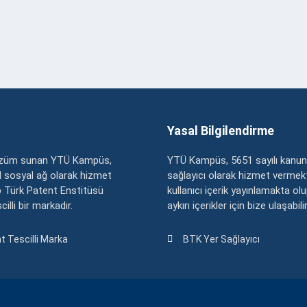
Yasal Bilgilendirme
çözüm sunan YTÜ Kampüs,
YTÜ Kampüs, 5651 sayılı kanun
zel sosyal ağ olarak hizmet
sağlayıcı olarak hizmet vermekt
 Türk Patent Enstitüsü
kullanıcı içerik yayınlamakta ol
illi bir markadır.
aykırı içerikler için bize ulaşabili
t Tescilli Marka
BTK Yer Sağlayıcı