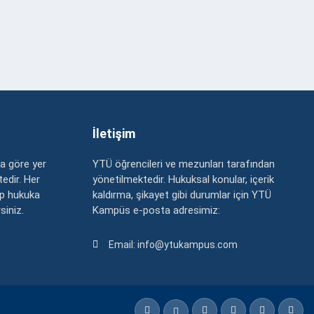
İletişim
a göre yer
YTÜ öğrencileri ve mezunları tarafından
edir. Her
yönetilmektedir. Hukuksal konular, içerik
up hukuka
kaldırma, şikayet gibi durumlar için YTÜ
rsiniz.
Kampüs e-posta adresimiz:
Email: info@ytukampus.com