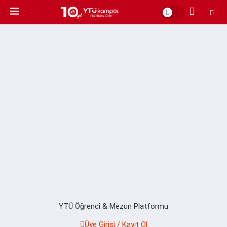
YTÜ Öğrenci & Mezun Platformu
Üye Girişi / Kayıt Ol