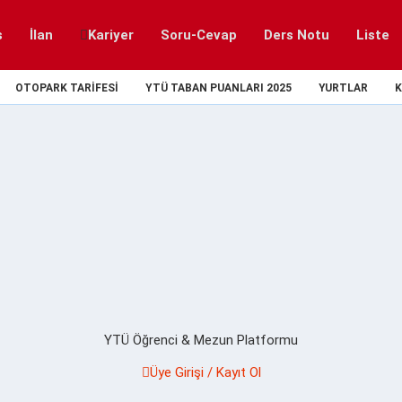
s
İlan
Kariyer
Soru-Cevap
Ders Notu
Liste
OTOPARK TARIFESI
YTÜ TABAN PUANLARI 2025
YURTLAR
K
YTÜ Öğrenci & Mezun Platformu
Üye Girişi / Kayıt Ol