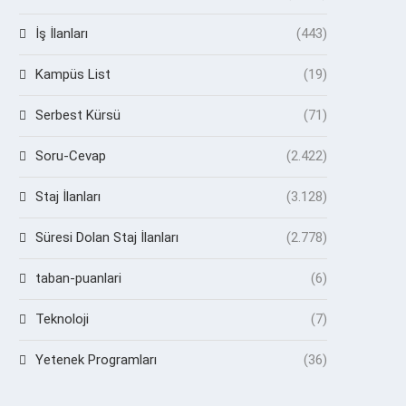
İş İlanları
(443)
Kampüs List
(19)
Serbest Kürsü
(71)
Soru-Cevap
(2.422)
Staj İlanları
(3.128)
Süresi Dolan Staj İlanları
(2.778)
taban-puanlari
(6)
Teknoloji
(7)
Yetenek Programları
(36)