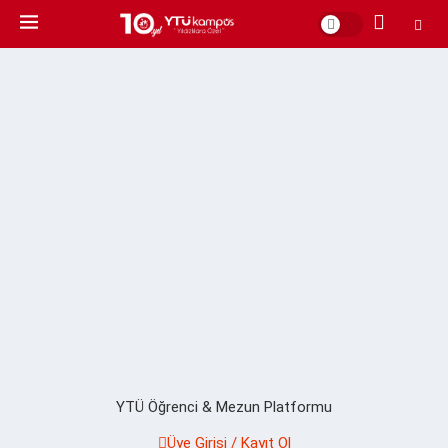
YTÜ Öğrenci & Mezun Platformu
Üye Girişi / Kayıt Ol