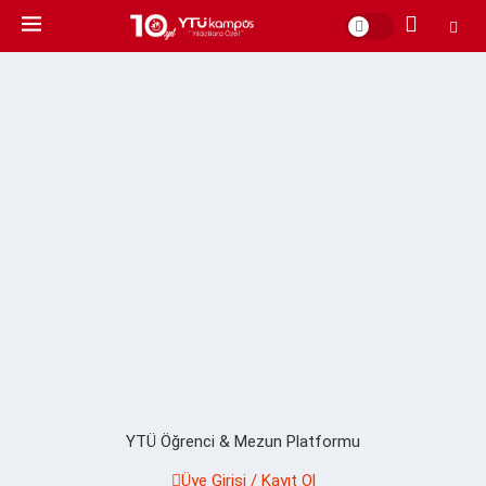
YTÜ Öğrenci & Mezun Platformu
Üye Girişi / Kayıt Ol