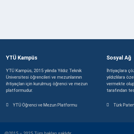
YTÜ Kampüs
Sosyal Ağ
YTÜ Kampüs, 2015 yılında Yıldız Teknik
İhtiyaçlara 
Üniversitesi öğrencileri ve mezunlarının
yıldızlılara ö
ihtiyaçları için kurulmuş öğrenci ve mezun
vermekte olup
platformudur.
tarafından tesc
YTÜ Öğrenci ve Mezun Platformu
Türk Paten
@2015 – 2025 Tüm hakları saklıdır.