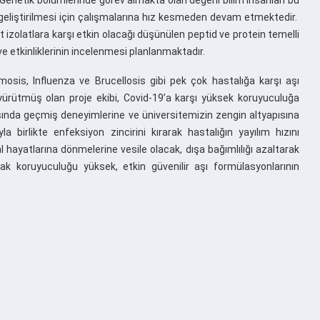
in geliştirilmesi için çalışmalarına hız kesmeden devam etmektedir.
zolatlara karşı etkin olacağı düşünülen peptid ve protein temelli
ve etkinliklerinin incelenmesi planlanmaktadır.
is, Influenza ve Brucellosis gibi pek çok hastalığa karşı aşı
 yürütmüş olan proje ekibi, Covid-19’a karşı yüksek koruyuculuğa
oktasında geçmiş deneyimlerine ve üniversitemizin zengin altyapısına
birlikte enfeksiyon zincirini kırarak hastalığın yayılım hızını
hayatlarına dönmelerine vesile olacak, dışa bağımlılığı azaltarak
ak koruyuculuğu yüksek, etkin güvenilir aşı formülasyonlarının
.