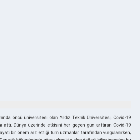
ında öncü üniversitesi olan Yıldız Teknik Üniversitesi, Covid-19
ını attı. Dünya üzerinde etkisini her geçen gün arttıran Covid-19
n hayati bir önem arz ettiği tüm uzmanlar tarafından vurgulanırken,
 Genetik bölümlerinde görev almakta olan değerli bilim insanları bu