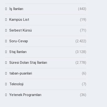
İş İlanları
(443)
Kampüs List
(19)
Serbest Kürsü
(71)
Soru-Cevap
(2.422)
Staj İlanları
(3.128)
Süresi Dolan Staj İlanları
(2.778)
taban-puanlari
(6)
Teknoloji
(7)
Yetenek Programları
(36)