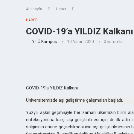
Anasayfa
Haber
HABER
COVID-19’a YILDIZ Kalkanı
YTÜ Kampüs
10 Nisan 2020
0 yorumlar
COVID-19’a YILDIZ Kalkanı
Üniversitemizde aşı geliştirme çalışmaları başladı.
Yüzyılı aşkın geçmişiyle her zaman ülkemizin bilim alan
enfeksiyonuna karşı aşı geliştirilmesi için de ilk adım
salgınının önüne geçilebilmesi için aşı geliştirilmesini
üniversitemizin Biyomühendislik ve Moleküler Biyoloji ve