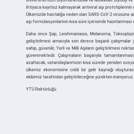
ihtiyaca kayıtsız kalmayarak antiviral aşı prototiplerin
Ülkemizde hastalığa neden olan SARS-CoV-2 virüsüne ait i
aşı formülasyonlarının kısa süre içerisinde hazırlanması 
Daha önce Şap, Leishmaniasis, Melanoma, Toksoplazmos
geliştirilmesi amacıyla son derece başarılı çalışmalar
sahip, güvenilir, Yerli ve Milli Aşıların geliştirilmesi n
güvenmektedir. Çalışmaların başarıyla tamamlanmasıyla 
azaltacak, vatandaşlarımızın kısa sürede yeniden sosyal 
ülkemiz ekonomisine ciddi bir gelir kaynağı oluşturac
ekibimiz tarafından geliştirileceğine yürekten inanıyoruz
YTÜ Rektörlüğü