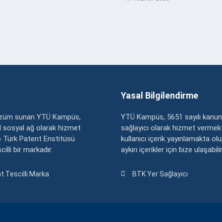
Yasal Bilgilendirme
çözüm sunan YTÜ Kampüs,
YTÜ Kampüs, 5651 sayılı kanun
zel sosyal ağ olarak hizmet
sağlayıcı olarak hizmet vermekt
 Türk Patent Enstitüsü
kullanıcı içerik yayınlamakta ol
illi bir markadır.
aykırı içerikler için bize ulaşabili
t Tescilli Marka
BTK Yer Sağlayıcı