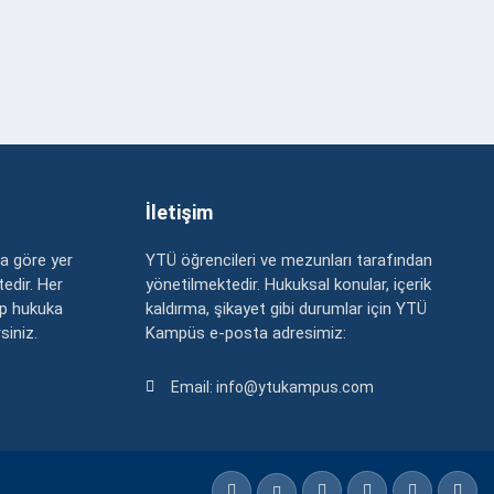
İletişim
a göre yer
YTÜ öğrencileri ve mezunları tarafından
edir. Her
yönetilmektedir. Hukuksal konular, içerik
up hukuka
kaldırma, şikayet gibi durumlar için YTÜ
rsiniz.
Kampüs e-posta adresimiz:
Email: info@ytukampus.com