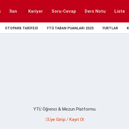
s
İlan
Kariyer
Soru-Cevap
Ders Notu
Liste
OTOPARK TARIFESI
YTÜ TABAN PUANLARI 2025
YURTLAR
K
YTÜ Öğrenci & Mezun Platformu
Üye Girişi / Kayıt Ol