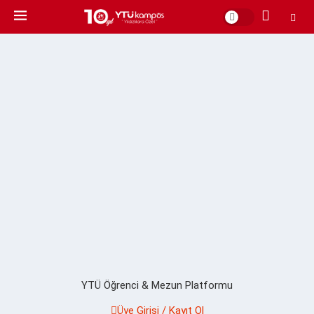
YTÜ Öğrenci & Mezun Platformu
Üye Girişi / Kayıt Ol