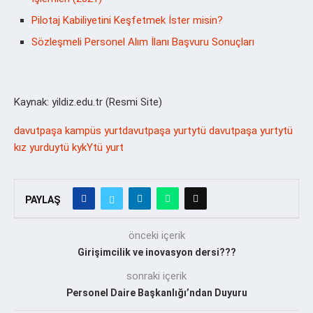
Pilotaj Kabiliyetini Keşfetmek İster misin?
Sözleşmeli Personel Alım İlanı Başvuru Sonuçları
Kaynak: yildiz.edu.tr (Resmi Site)
davutpaşa kampüs yurt
davutpaşa yurt
ytü davutpaşa yurt
ytü
kız yurdu
ytü kyk
Ytü yurt
PAYLAŞ
önceki içerik
Girişimcilik ve inovasyon dersi???
sonraki içerik
Personel Daire Başkanlığı’ndan Duyuru