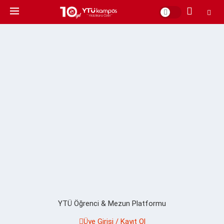
YTÜ Öğrenci & Mezun Platformu
Üye Girişi / Kayıt Ol