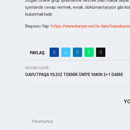
Doğan Online grup şirketlerine destek olan hukuk depart
içerisinde cevap vermek, evrak, dökümantasyon gibi kon
bulunmaktadır.
Başvuru Yap:
https://www.kariyer.net/is-ilani/hepsibur
PAYLAŞ
önceki içerik
DAVUTPAŞA YILDIZ TEKNİK ÜNİYE YAKIN 2+1 DAİRE
Y