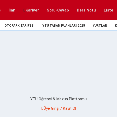
s
İlan
Kariyer
Soru-Cevap
Ders Notu
Liste
OTOPARK TARIFESI
YTÜ TABAN PUANLARI 2025
YURTLAR
K
YTÜ Öğrenci & Mezun Platformu
Üye Girişi / Kayıt Ol