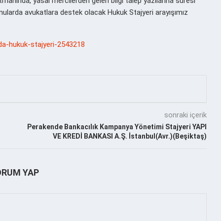
manında, yasal mercilerden gelen bilgi talep yazılarına süresi
ularda avukatlara destek olacak Hukuk Stajyeri arayışımız
ada-hukuk-stajyeri-2543218
sonraki içerik
Perakende Bankacılık Kampanya Yönetimi Stajyeri YAPI
VE KREDİ BANKASI A.Ş. İstanbul(Avr.)(Beşiktaş)
ORUM YAP