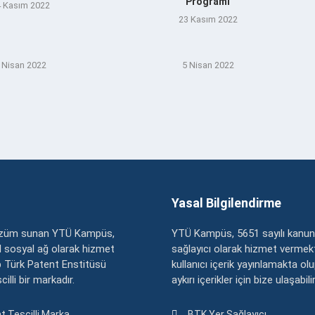
Programı
 Kasım 2022
23 Kasım 2022
 Nisan 2022
5 Nisan 2022
Yasal Bilgilendirme
çözüm sunan YTÜ Kampüs,
YTÜ Kampüs, 5651 sayılı kanun
zel sosyal ağ olarak hizmet
sağlayıcı olarak hizmet vermekt
 Türk Patent Enstitüsü
kullanıcı içerik yayınlamakta ol
illi bir markadır.
aykırı içerikler için bize ulaşabili
t Tescilli Marka
BTK Yer Sağlayıcı