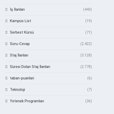
İş İlanları
(443)
Kampüs List
(19)
Serbest Kürsü
(71)
Soru-Cevap
(2.422)
Staj İlanları
(3.128)
Süresi Dolan Staj İlanları
(2.778)
taban-puanlari
(6)
Teknoloji
(7)
Yetenek Programları
(36)