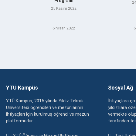
Programı
24
25 Kasım 2022
6 Nisan 2022
6
YTÜ Kampüs
Sosyal Ağ
YTÜ Kampüs, 2015 yılında Yıldız Teknik
İhtiyaçlara 
Üniversitesi öğrencileri ve mezunlarının
yıldızlılara ö
ihtiyaçları için kurulmuş öğrenci ve mezun
vermekte olup
platformudur.
tarafından tesc
YTÜ Öğrenci ve Mezun Platformu
Türk Paten