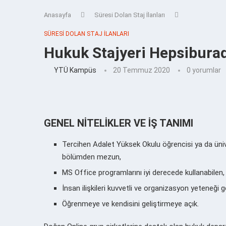
Anasayfa
Süresi Dolan Staj İlanları
SÜRESI DOLAN STAJ İLANLARI
Hukuk Stajyeri Hepsiburada
YTÜ Kampüs
20 Temmuz 2020
0 yorumlar
GENEL NİTELİKLER VE İŞ TANIMI
Tercihen Adalet Yüksek Okulu öğrencisi ya da üniv
bölümden mezun,
MS Office programlarını iyi derecede kullanabilen,
İnsan ilişkileri kuvvetli ve organizasyon yeteneği g
Öğrenmeye ve kendisini geliştirmeye açık.