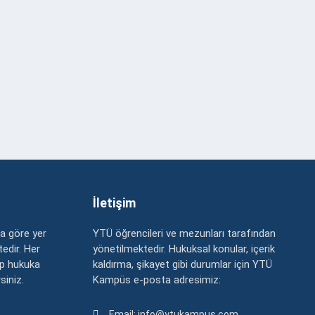
İletişim
a göre yer
YTÜ öğrencileri ve mezunları tarafından
edir. Her
yönetilmektedir. Hukuksal konular, içerik
up hukuka
kaldırma, şikayet gibi durumlar için YTÜ
rsiniz.
Kampüs e-posta adresimiz:
Email: info@ytukampus.com