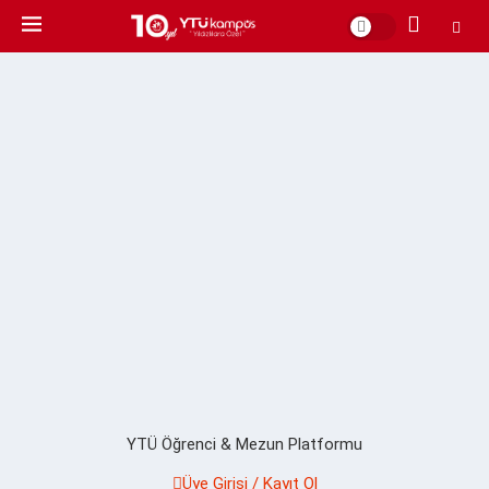
YTÜ Öğrenci & Mezun Platformu
Üye Girişi / Kayıt Ol