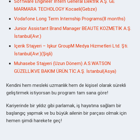
Software Engineer Intern General Elektrik A.Ş. GE
MARMARA TECHOLOGY Kocaeli(Gebze)
Vodafone Long Term Internship Programs(8 months)
Junior Assistant Brand Manager BEAUTE KOZMETİK A.Ş.
İstanbul(Avr.)
Içerik Stajyeri – Işkur GroupM Medya Hizmetleri Ltd. Şti.
İstanbul(Avr.)(Şişli)
Muhasebe Stajyeri (Uzun Dönem) A.S.WATSON
GÜZELLİKVE BAKIM ÜRÜN.TİC.A.Ş. İstanbul(Asya)
Kendini hem mesleki uzmanlık hem de kişisel olarak sürekli
geliştirmek istiyorsan bu program tam sana göre!
Kariyerinde bir yıldız gibi parlamak, iş hayatına sağlam bir
başlangıç yapmak ve bu büyük ailenin bir parçası olmak için
hemen şimdi harekete geç!