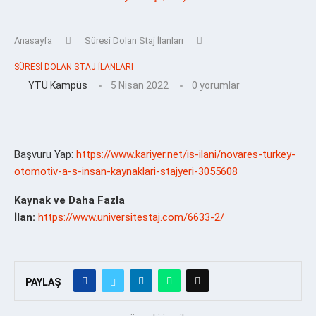
Anasayfa
Süresi Dolan Staj İlanları
SÜRESI DOLAN STAJ İLANLARI
YTÜ Kampüs
5 Nisan 2022
0 yorumlar
Başvuru Yap:
https://www.kariyer.net/is-ilani/novares-turkey-
otomotiv-a-s-insan-kaynaklari-stajyeri-3055608
Kaynak ve Daha Fazla
İlan:
https://www.universitestaj.com/6633-2/
PAYLAŞ