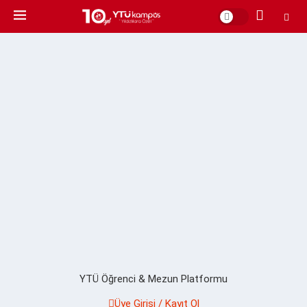
YTÜ Öğrenci & Mezun Platformu
Üye Girişi / Kayıt Ol