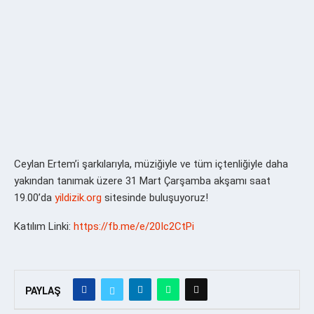
Ceylan Ertem’i şarkılarıyla, müziğiyle ve tüm içtenliğiyle daha
yakından tanımak üzere 31 Mart Çarşamba akşamı saat
19.00’da
yildizik.org
sitesinde buluşuyoruz!
Katılım Linki:
https://fb.me/e/20Ic2CtPi
PAYLAŞ