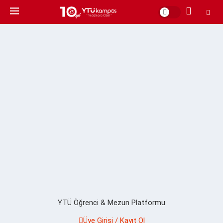
YTÜ Öğrenci & Mezun Platformu
Üye Girişi / Kayıt Ol