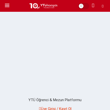
YTÜ Öğrenci & Mezun Platformu
Üye Girişi / Kayıt Ol