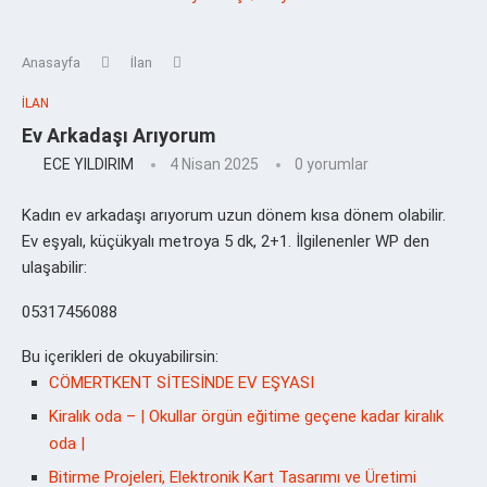
Anasayfa
İlan
İLAN
Ev Arkadaşı Arıyorum
ECE YILDIRIM
4 Nisan 2025
0 yorumlar
Kadın ev arkadaşı arıyorum uzun dönem kısa dönem olabilir.
Ev eşyalı, küçükyalı metroya 5 dk, 2+1. İlgilenenler WP den
ulaşabilir:
05317456088
Bu içerikleri de okuyabilirsin:
CÖMERTKENT SİTESİNDE EV EŞYASI
Kiralık oda – | Okullar örgün eğitime geçene kadar kiralık
oda |
Bitirme Projeleri, Elektronik Kart Tasarımı ve Üretimi