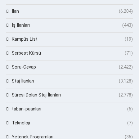
İlan
(6.204)
İş İlanları
(443)
Kampüs List
(19)
Serbest Kürsü
(71)
Soru-Cevap
(2.422)
Staj İlanları
(3.128)
Süresi Dolan Staj İlanları
(2.778)
taban-puanlari
(6)
Teknoloji
(7)
Yetenek Programları
(36)