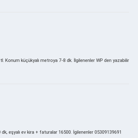
tl. Konum küçükyalı metroya 7-8 dk. İlgilenenler WP den yazabilir
dk, eşyalı ev kira + faturalar 16500. İgilenenler 05309139691