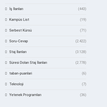
İş İlanları
(443)
Kampüs List
(19)
Serbest Kürsü
(71)
Soru-Cevap
(2.422)
Staj İlanları
(3.128)
Süresi Dolan Staj İlanları
(2.778)
taban-puanlari
(6)
Teknoloji
(7)
Yetenek Programları
(36)