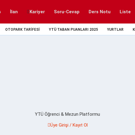
s
İlan
Kariyer
Soru-Cevap
Ders Notu
Liste
OTOPARK TARIFESI
YTÜ TABAN PUANLARI 2025
YURTLAR
K
YTÜ Öğrenci & Mezun Platformu
Üye Girişi / Kayıt Ol