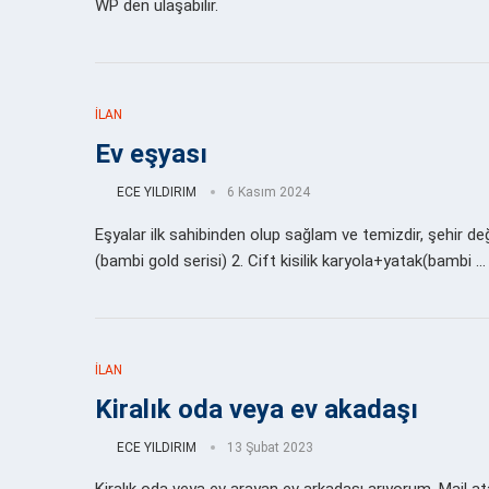
WP den ulaşabilir.
İLAN
Ev eşyası
ECE YILDIRIM
6 Kasım 2024
Eşyalar ilk sahibinden olup sağlam ve temizdir, şehir deği
(bambi gold serisi) 2. ⁠Cift kisilik karyola+yatak(bambi …
İLAN
Kiralık oda veya ev akadaşı
ECE YILDIRIM
13 Şubat 2023