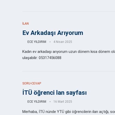
İLAN
Ev Arkadaşı Arıyorum
ECE YILDIRIM
4 Nisan 2025
Kadın ev arkadaşı arıyorum uzun dönem kısa dönem olabil
ulaşabilir: 05317456088
SORU-CEVAP
İTÜ öğrenci lan sayfası
ECE YILDIRIM
16 Mart 2025
Merhaba, İTÜ nünde YTÜ gibi öğrencilerin ilan açtığı, so