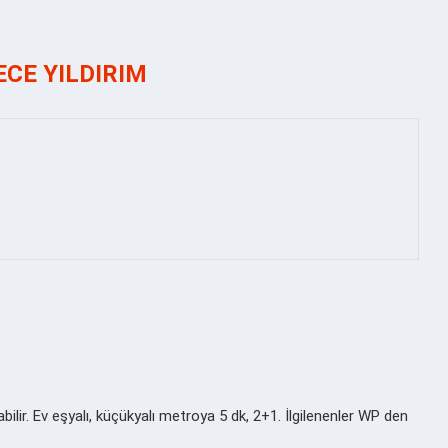
ECE YILDIRIM
ir. Ev eşyalı, küçükyalı metroya 5 dk, 2+1. İlgilenenler WP den