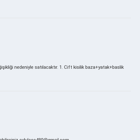
şikliği nedeniyle satılacaktır. 1. Cift kisilik baza+yatak+baslik