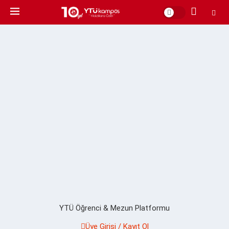
YTÜ Öğrenci & Mezun Platformu
Üye Girişi / Kayıt Ol