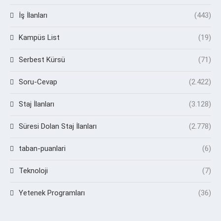
İş İlanları
(443)
Kampüs List
(19)
Serbest Kürsü
(71)
Soru-Cevap
(2.422)
Staj İlanları
(3.128)
Süresi Dolan Staj İlanları
(2.778)
taban-puanlari
(6)
Teknoloji
(7)
Yetenek Programları
(36)