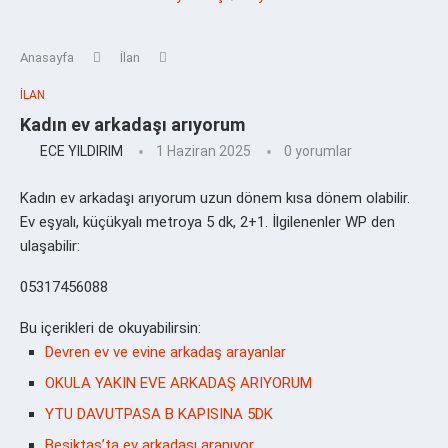
Anasayfa
İlan
İLAN
Kadın ev arkadaşı arıyorum
ECE YILDIRIM
1 Haziran 2025
0 yorumlar
Kadın ev arkadaşı arıyorum uzun dönem kısa dönem olabilir.
Ev eşyalı, küçükyalı metroya 5 dk, 2+1. İlgilenenler WP den
ulaşabilir:
05317456088
Bu içerikleri de okuyabilirsin:
Devren ev ve evine arkadaş arayanlar
OKULA YAKIN EVE ARKADAŞ ARIYORUM
YTU DAVUTPASA B KAPISINA 5DK
Beşiktaş’ta ev arkadaşı aranıyor