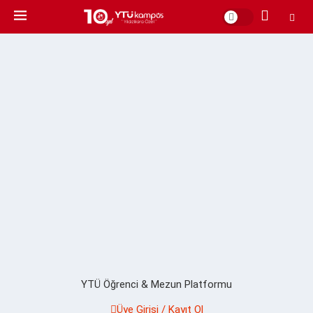
YTÜ Öğrenci & Mezun Platformu
Üye Girişi / Kayıt Ol