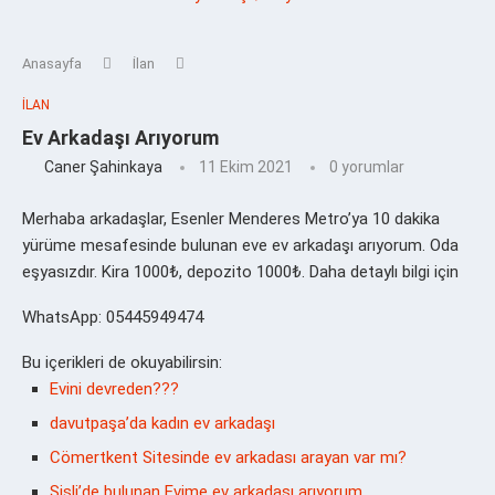
Anasayfa
İlan
İLAN
Ev Arkadaşı Arıyorum
Caner Şahinkaya
11 Ekim 2021
0 yorumlar
Merhaba arkadaşlar, Esenler Menderes Metro’ya 10 dakika
yürüme mesafesinde bulunan eve ev arkadaşı arıyorum. Oda
eşyasızdır. Kira 1000₺, depozito 1000₺. Daha detaylı bilgi için
WhatsApp: 05445949474
Bu içerikleri de okuyabilirsin:
Evini devreden???
davutpaşa’da kadın ev arkadaşı
Cömertkent Sitesinde ev arkadası arayan var mı?
Şişli’de bulunan Evime ev arkadaşı arıyorum