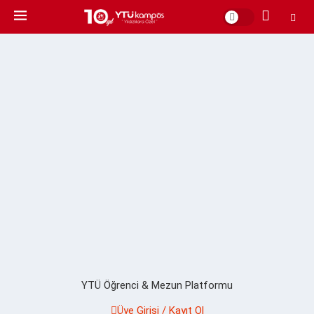
YTÜ Öğrenci & Mezun Platformu
Üye Girişi / Kayıt Ol