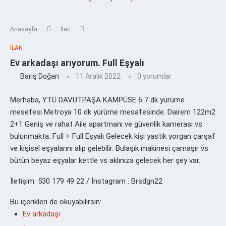
Anasayfa
İlan
İLAN
Ev arkadaşı arıyorum. Full Eşyalı
Barış Doğan
11 Aralık 2022
0 yorumlar
Merhaba, YTÜ DAVUTPAŞA KAMPÜSE 6 7 dk yürüme
mesefesi Metroya 10 dk yürüme mesafesinde. Dairem 122m2
2+1 Geniş ve rahat Aile apartmanı ve güvenlik kamerası vs
bulunmakta. Full + Full Eşyalı Gelecek kişi yastık yorgan çarşaf
ve kişisel eşyalarını alıp gelebilir. Bulaşık makinesi çamaşır vs
bütün beyaz eşyalar kettle vs aklınıza gelecek her şey var.
İletişim: 530 179 49 22 / İnstagram : Brsdgn22
Bu içerikleri de okuyabilirsin:
Ev arkadaşı