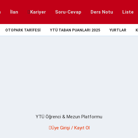
s
İlan
Kariyer
Soru-Cevap
Ders Notu
Liste
OTOPARK TARIFESI
YTÜ TABAN PUANLARI 2025
YURTLAR
K
YTÜ Öğrenci & Mezun Platformu
Üye Girişi / Kayıt Ol