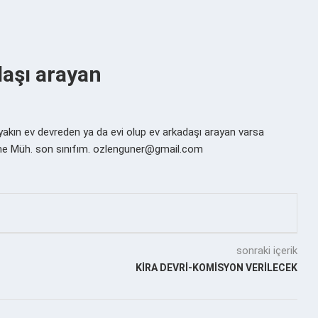
daşı arayan
kın ev devreden ya da evi olup ev arkadaşı arayan varsa
eşme Müh. son sınıfım. ozlenguner@gmail.com
sonraki içerik
KİRA DEVRİ-KOMİSYON VERİLECEK