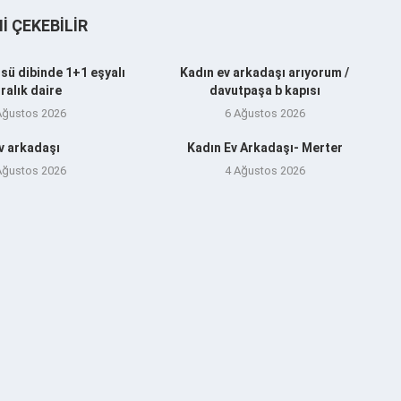
NI ÇEKEBILIR
sü dibinde 1+1 eşyalı
Kadın ev arkadaşı arıyorum /
iralık daire
davutpaşa b kapısı
Ağustos 2026
6 Ağustos 2026
v arkadaşı
Kadın Ev Arkadaşı- Merter
Ağustos 2026
4 Ağustos 2026