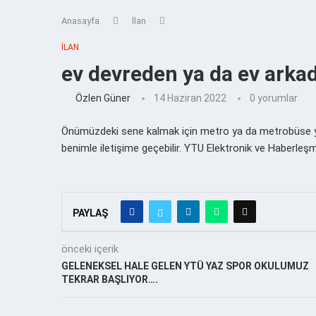
Anasayfa
İlan
İLAN
ev devreden ya da ev arka
Özlen Güner
14 Haziran 2022
0 yorumlar
Önümüzdeki sene kalmak için metro ya da metrobüse ya
benimle iletişime geçebilir. YTU Elektronik ve Haberl
PAYLAŞ
önceki içerik
GELENEKSEL HALE GELEN YTÜ YAZ SPOR OKULUMUZ
TEKRAR BAŞLIYOR….