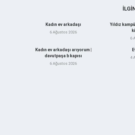
İLGI
Kadın ev arkadaşı
Yıldız kampü
k
6 Ağustos 2026
6 
Kadın ev arkadaşı arıyorum |
E
davutpaşa b kapısı
4 
6 Ağustos 2026