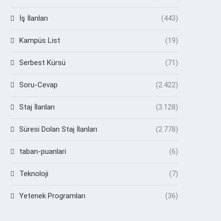
İş İlanları
(443)
Kampüs List
(19)
Serbest Kürsü
(71)
Soru-Cevap
(2.422)
Staj İlanları
(3.128)
Süresi Dolan Staj İlanları
(2.778)
taban-puanlari
(6)
Teknoloji
(7)
Yetenek Programları
(36)