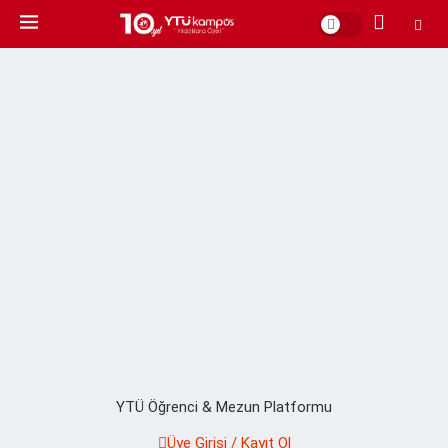
YTÜ Öğrenci & Mezun Platformu
Üye Girişi / Kayıt Ol