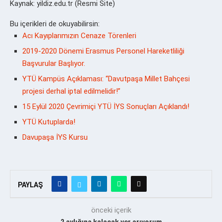
Kaynak: yildiz.edu.tr (Resmi Site)
Bu içerikleri de okuyabilirsin:
Acı Kayıplarımızın Cenaze Törenleri
2019-2020 Dönemi Erasmus Personel Hareketliliği
Başvurular Başlıyor.
YTÜ Kampüs Açıklaması: “Davutpaşa Millet Bahçesi
projesi derhal iptal edilmelidir!”
15 Eylül 2020 Çevrimiçi YTÜ İYS Sonuçları Açıklandı!
YTÜ Kutuplarda!
Davupaşa İYS Kursu
PAYLAŞ
önceki içerik
2 aylığına kalacak yer arıyorum