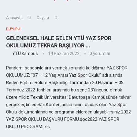
Anasayfa
Duyuru
DUYURU
GELENEKSEL HALE GELEN YTÜ YAZ SPOR
OKULUMUZ TEKRAR BAŞLIYOR….
YTÜ Kampüs
14 Haziran 2022
0 yorumlar
Pandemi sebebiyle ara vermek zorunda kaldığımız YAZ SPOR
OKULUMUZ; “07 – 12 Yaş Arası Yaz Spor Okulu” adı altında
Beden Eğitimi Bölüm Başkanlığı tarafından 20 Haziran – 08
Temmuz 2022 tarihleri arasında bu sene 23’üncüsü olmak
üzere Yıldız Teknik Üniversitesi Davutpaşa Kampüsünde tekrar
gerçekleştirilecektir.Kontenjanları sınırlı olacak olan Yaz Spor
Okulu dokümanlarına ve programa eklerden ulaşabilirsiniz.2022
YAZ SPOR OKULU BAŞVURU FORMU.doc2022 YAZ SPOR
OKULU PROGRAMI.xls