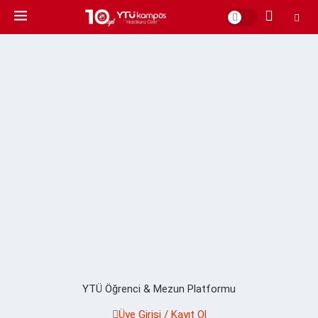
YTÜ Öğrenci & Mezun Platformu
Üye Girişi / Kayıt Ol