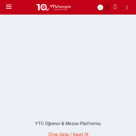
YTÜ Öğrenci & Mezun Platformu
Üye Girişi / Kayıt Ol