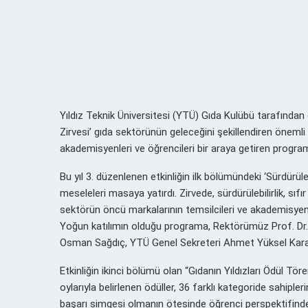
Yıldız Teknik Üniversitesi (YTÜ) Gıda Kulübü tarafından dü
Zirvesi’ gıda sektörünün geleceğini şekillendiren önemli b
akademisyenleri ve öğrencileri bir araya getiren program
Bu yıl 3. düzenlenen etkinliğin ilk bölümündeki ‘Sürdürülebi
meseleleri masaya yatırdı. Zirvede, sürdürülebilirlik, sıfır a
sektörün öncü markalarının temsilcileri ve akademisyenle
Yoğun katılımın olduğu programa, Rektörümüz Prof. Dr. E
Osman Sağdıç, YTÜ Genel Sekreteri Ahmet Yüksel Karahan,
Etkinliğin ikinci bölümü olan “Gıdanın Yıldızları Ödül Tö
oylarıyla belirlenen ödüller, 36 farklı kategoride sahipler
başarı simgesi olmanın ötesinde öğrenci perspektifinde