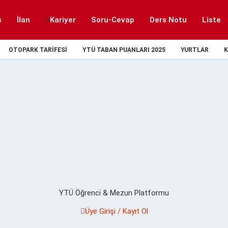
s
İlan
Kariyer
Soru-Cevap
Ders Notu
Liste
OTOPARK TARIFESI
YTÜ TABAN PUANLARI 2025
YURTLAR
K
YTÜ Öğrenci & Mezun Platformu
Üye Girişi / Kayıt Ol