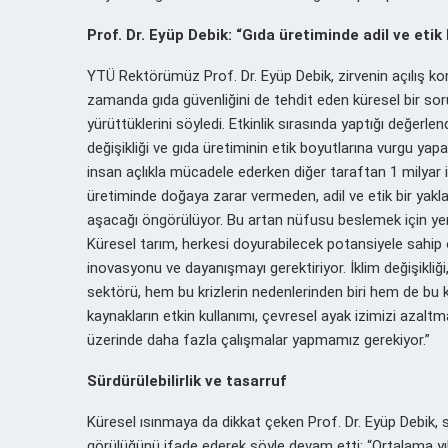
Prof. Dr. Eyüp Debik: “Gıda üretiminde adil ve etik
YTÜ Rektörümüz Prof. Dr. Eyüp Debik, zirvenin açılış kon
zamanda gıda güvenliğini de tehdit eden küresel bir sor
yürüttüklerini söyledi. Etkinlik sırasında yaptığı değerl
değişikliği ve gıda üretiminin etik boyutlarına vurgu yap
insan açlıkla mücadele ederken diğer taraftan 1 milyar i
üretiminde doğaya zarar vermeden, adil ve etik bir yakl
aşacağı öngörülüyor. Bu artan nüfusu beslemek için yeni
Küresel tarım, herkesi doyurabilecek potansiyele sahip 
inovasyonu ve dayanışmayı gerektiriyor. İklim değişikliği, 
sektörü, hem bu krizlerin nedenlerinden biri hem de bu k
kaynakların etkin kullanımı, çevresel ayak izimizi azaltm
üzerinde daha fazla çalışmalar yapmamız gerekiyor.”
Sürdürülebilirlik ve tasarruf
Küresel ısınmaya da dikkat çeken Prof. Dr. Eyüp Debik, so
görülüğünü ifade ederek şöyle devam etti; “Ortalama yıl