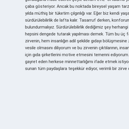
çaba gösteriyor. Ancak bu noktada bireysel yaşam tarz
yılda müthiş bir tüketim çılgınlığı var. Eğer biz kendi y
sürdürülebilirlik de lafta kalır. Tasarruf derken, ko
bulundurmalıyız. Sürdürülebilirlik dediğimiz şey herhan
hepsini dengede tutarak yapılması demek. Tüm bu üç faktö
zirvenin, hem insanlığın adil şekilde gıdayı bölüşmesine
vesile olmasını diliyorum ve bu zirvenin çıktılarının, in
için gıda şirketlerini motive etmesini temenni ediyorum.
gayret eden herkese minnettarlığımı ifade etmek istiyo
sunan tüm paydaşlara teşekkür ediyor, verimli bir zirve d