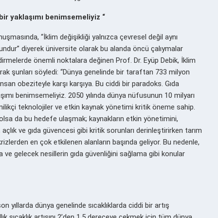
 bir yaklaşımı benimsemeliyiz “
uşmasında, “İklim değişikliği yalnızca çevresel değil aynı
undur” diyerek üniversite olarak bu alanda öncü çalıymalar
endirmelerde önemli noktalara değinen Prof. Dr. Eyüp Debik, İklim
arak şunları söyledi: “Dünya genelinde bir taraftan 733 milyon
nsan obeziteyle karşı karşıya. Bu ciddi bir paradoks. Gıda
aşımı benimsemeliyiz. 2050 yılında dünya nüfusunun 10 milyarı
likçi teknolojiler ve etkin kaynak yönetimi kritik öneme sahip.
olsa da bu hedefe ulaşmak; kaynakların etkin yönetimini,
açlık ve gıda güvencesi gibi kritik sorunları derinleştirirken tarım
rizlerden en çok etkilenen alanların başında geliyor. Bu nedenle,
a ve gelecek nesillerin gıda güvenliğini sağlama gibi konular
n yıllarda dünya genelinde sıcaklıklarda ciddi bir artış
lık sıcaklık artışını 2’den 1,5 dereceye çekmek için tüm dünya