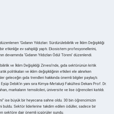
zenlenen ‘Gıdanın Yıldızları: Sürdürülebilirlik ve İklim Değişikliği
ir etkinliğe ev sahipliği yaptı. Ekosistem profesyonellerini,
ın devamında ‘Gıdanın Yıldızları Ödül Töreni’ düzenlendi.
lirlik ve İklim Değişikliği Zirvesi’nde, gıda sektörünün kritik
tık politikaları ve iklim değişikliğinin etkileri ele alınırken
r geleceğin gıda trendleri hakkında önemli bilgiler paylaştı.
yüp Debik’in yanı sıra Kimya-Metalurji Fakültesi Dekanı Prof. Dr.
 markaların temsilcileri, üniversite ve lise öğrencileri katıldı.
reni” ise büyük bir heyecana sahne oldu. 30 bin öğrencimizin
ini buldu. Sektör liderlerine takdim edilen ödüller, sadece bir
n sektöre dair önemli içgörüler sundu.