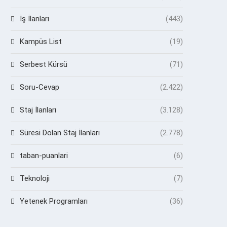
İş İlanları
(443)
Kampüs List
(19)
Serbest Kürsü
(71)
Soru-Cevap
(2.422)
Staj İlanları
(3.128)
Süresi Dolan Staj İlanları
(2.778)
taban-puanlari
(6)
Teknoloji
(7)
Yetenek Programları
(36)