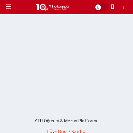
YTÜ Öğrenci & Mezun Platformu
Üye Girişi / Kayıt Ol