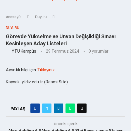
Anasayfa
Duyuru
DUYURU
Görevde Yükselme ve Unvan Değişikliği Sınavı
Kesinleşen Aday Listeleri
YTÜ Kampüs
29 Temmuz 2024
0 yorumlar
Ayrıntılı bilgi için
Tıklayınız.
Kaynak: yildiz.edu.tr (Resmi Site)
PAYLAŞ
önceki içerik
Akro Holding A.ŞAkro Holding A.Ş Staj Başvurusu – Stajyer