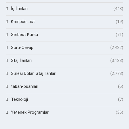
İş İlanları
(443)
Kampüs List
(19)
Serbest Kürsü
(71)
Soru-Cevap
(2.422)
Staj İlanları
(3.128)
Süresi Dolan Staj İlanları
(2.778)
taban-puanlari
(6)
Teknoloji
(7)
Yetenek Programları
(36)