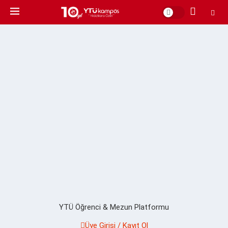
YTÜ Öğrenci & Mezun Platformu
Üye Girişi / Kayıt Ol