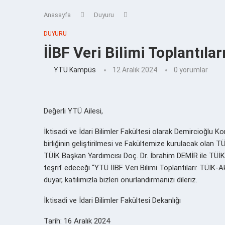
Anasayfa
Duyuru
DUYURU
İİBF Veri Bilimi Toplantılar
YTÜ Kampüs
12 Aralık 2024
0 yorumlar
Değerli YTÜ Ailesi,
İktisadi ve İdari Bilimler Fakültesi olarak Demircioğlu 
birliğinin geliştirilmesi ve Fakültemize kurulacak olan
TÜİK Başkan Yardımcısı Doç. Dr. İbrahim DEMİR ile TÜİK
teşrif edeceği “YTÜ İİBF Veri Bilimi Toplantıları: TÜİK-
duyar, katılımızla bizleri onurlandırmanızı dileriz.
İktisadi ve İdari Bilimler Fakültesi Dekanlığı
Tarih: 16 Aralık 2024