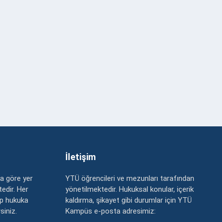
İletişim
a göre yer
YTÜ öğrencileri ve mezunları tarafından
edir. Her
yönetilmektedir. Hukuksal konular, içerik
up hukuka
kaldırma, şikayet gibi durumlar için YTÜ
rsiniz.
Kampüs e-posta adresimiz: