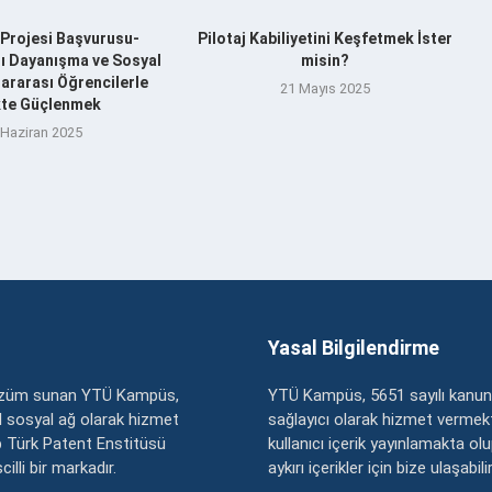
Projesi Başvurusu-
Pilotaj Kabiliyetini Keşfetmek İster
şı Dayanışma ve Sosyal
misin?
ararası Öğrencilerle
21 Mayıs 2025
ikte Güçlenmek
 Haziran 2025
Yasal Bilgilendirme
çözüm sunan YTÜ Kampüs,
YTÜ Kampüs, 5651 sayılı kanun
zel sosyal ağ olarak hizmet
sağlayıcı olarak hizmet vermekt
 Türk Patent Enstitüsü
kullanıcı içerik yayınlamakta ol
illi bir markadır.
aykırı içerikler için bize ulaşabili