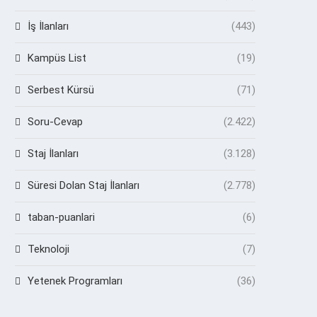
İş İlanları
(443)
Kampüs List
(19)
Serbest Kürsü
(71)
Soru-Cevap
(2.422)
Staj İlanları
(3.128)
Süresi Dolan Staj İlanları
(2.778)
taban-puanlari
(6)
Teknoloji
(7)
Yetenek Programları
(36)