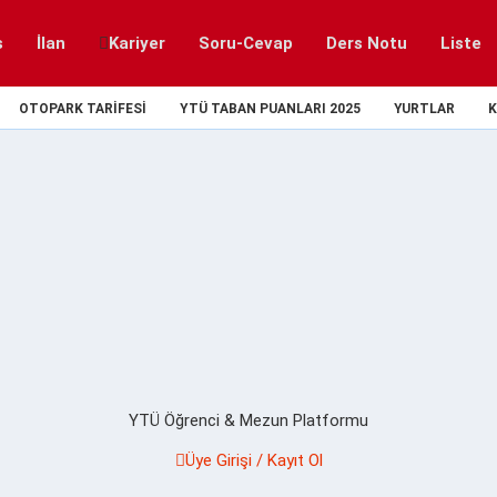
s
İlan
Kariyer
Soru-Cevap
Ders Notu
Liste
OTOPARK TARIFESI
YTÜ TABAN PUANLARI 2025
YURTLAR
K
YTÜ Öğrenci & Mezun Platformu
Üye Girişi / Kayıt Ol