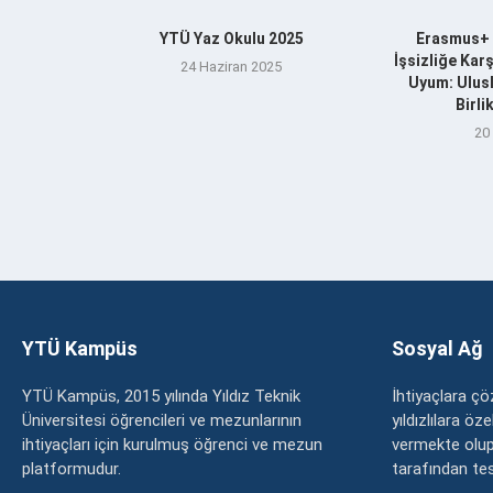
YTÜ Yaz Okulu 2025
Erasmus+ 
İşsizliğe Kar
24 Haziran 2025
Uyum: Ulusl
Birl
20
YTÜ Kampüs
Sosyal Ağ
YTÜ Kampüs, 2015 yılında Yıldız Teknik
İhtiyaçlara 
Üniversitesi öğrencileri ve mezunlarının
yıldızlılara ö
ihtiyaçları için kurulmuş öğrenci ve mezun
vermekte olup
platformudur.
tarafından tesc