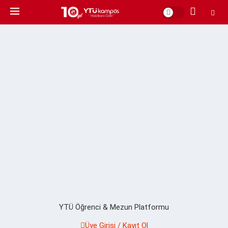
YTÜ Öğrenci & Mezun Platformu
Üye Girişi / Kayıt Ol