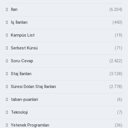
İlan
(6.204)
İş İlanları
(443)
Kampüs List
(19)
Serbest Kürsü
(71)
Soru-Cevap
(2.422)
Staj İlanları
(3.128)
Süresi Dolan Staj İlanları
(2.778)
taban-puanlari
(6)
Teknoloji
(7)
Yetenek Programları
(36)