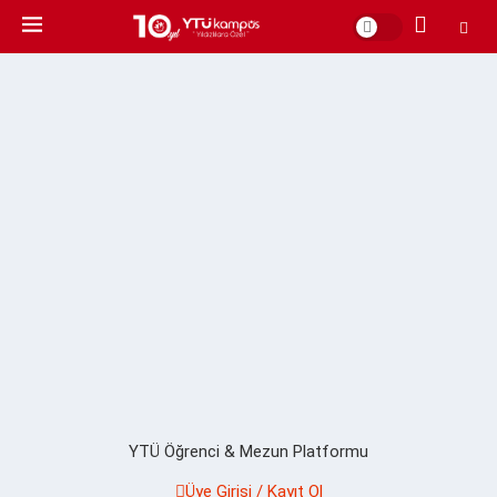
YTÜ Öğrenci & Mezun Platformu
Üye Girişi / Kayıt Ol