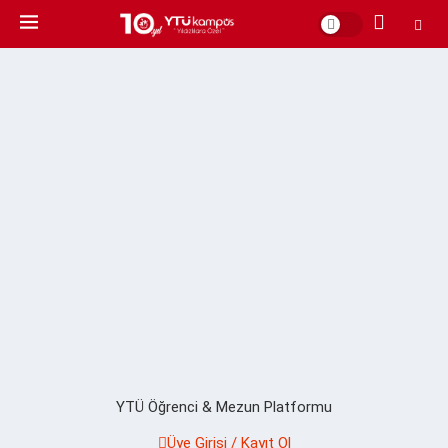
YTÜ Öğrenci & Mezun Platformu
Üye Girişi / Kayıt Ol