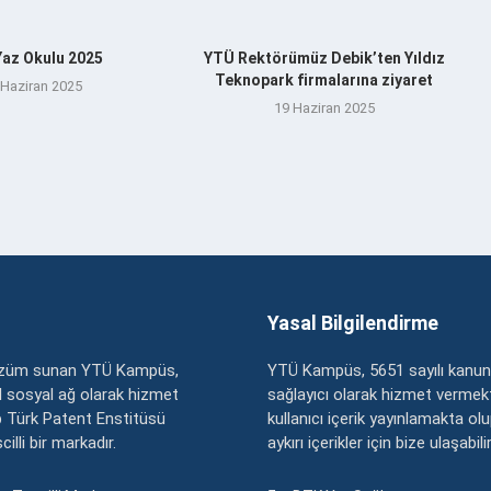
az Okulu 2025
YTÜ Rektörümüz Debik’ten Yıldız
Teknopark firmalarına ziyaret
 Haziran 2025
19 Haziran 2025
Yasal Bilgilendirme
çözüm sunan YTÜ Kampüs,
YTÜ Kampüs, 5651 sayılı kanun
zel sosyal ağ olarak hizmet
sağlayıcı olarak hizmet vermekt
 Türk Patent Enstitüsü
kullanıcı içerik yayınlamakta ol
illi bir markadır.
aykırı içerikler için bize ulaşabili