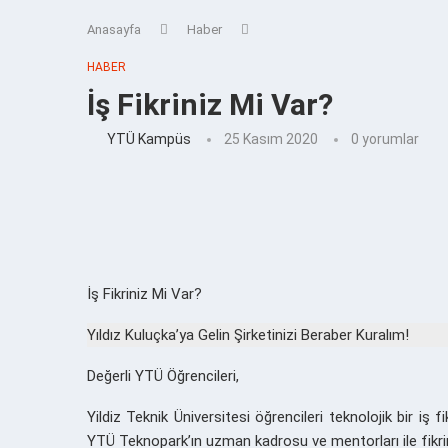
Anasayfa
Haber
HABER
İş Fikriniz Mi Var?
YTÜ Kampüs
25 Kasım 2020
0 yorumlar
İş Fikriniz Mi Var?
Yıldız Kuluçka’ya Gelin Şirketinizi Beraber Kuralım!
Değerli YTÜ Öğrencileri,
Yildiz Teknik Üniversitesi öğrencileri teknolojik bir iş f
YTÜ Teknopark’ın uzman kadrosu ve mentorları ile fikr