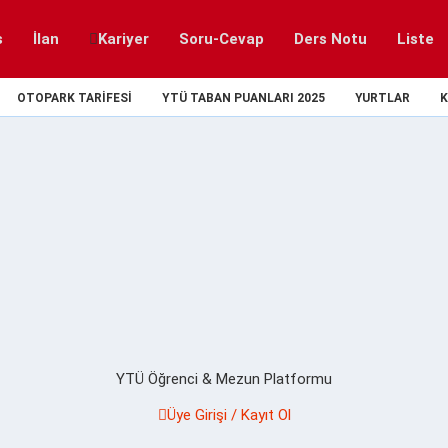
s
İlan
Kariyer
Soru-Cevap
Ders Notu
Liste
OTOPARK TARIFESI
YTÜ TABAN PUANLARI 2025
YURTLAR
K
YTÜ Öğrenci & Mezun Platformu
Üye Girişi / Kayıt Ol