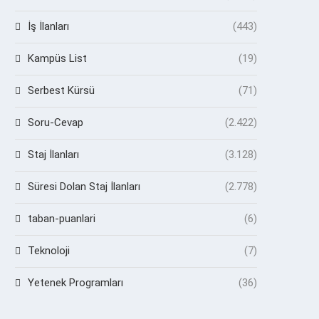
İş İlanları
(443)
Kampüs List
(19)
Serbest Kürsü
(71)
Soru-Cevap
(2.422)
Staj İlanları
(3.128)
Süresi Dolan Staj İlanları
(2.778)
taban-puanlari
(6)
Teknoloji
(7)
Yetenek Programları
(36)