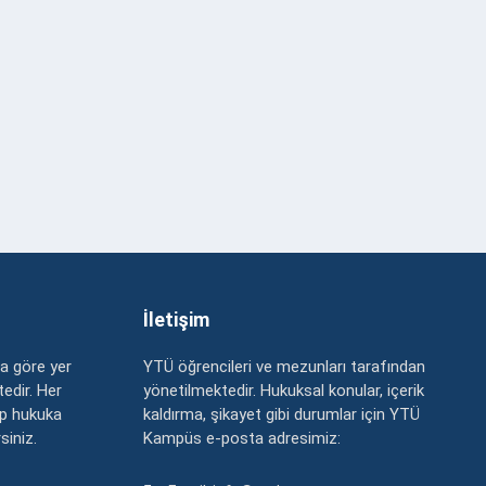
İletişim
a göre yer
YTÜ öğrencileri ve mezunları tarafından
edir. Her
yönetilmektedir. Hukuksal konular, içerik
up hukuka
kaldırma, şikayet gibi durumlar için YTÜ
rsiniz.
Kampüs e-posta adresimiz: