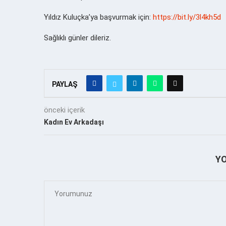
Yıldız Kuluçka’ya başvurmak için:
https://bit.ly/3l4kh5d
Sağlıklı günler dileriz.
PAYLAŞ
önceki içerik
Kadın Ev Arkadaşı
Y