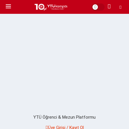
YTÜ Öğrenci & Mezun Platformu
Üye Girişi / Kayıt Ol