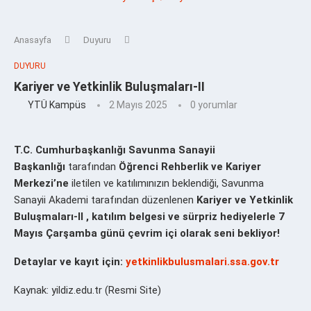
Anasayfa
Duyuru
DUYURU
Kariyer ve Yetkinlik Buluşmaları-II
YTÜ Kampüs
2 Mayıs 2025
0 yorumlar
T.C. Cumhurbaşkanlığı Savunma Sanayii
Başkanlığı
tarafından
Öğrenci Rehberlik ve Kariyer
Merkezi’ne
iletilen ve katılımınızın beklendiği, Savunma
Sanayii Akademi tarafından düzenlenen
Kariyer ve Yetkinlik
Buluşmaları-II , katılım belgesi ve sürpriz hediyelerle 7
Mayıs Çarşamba günü çevrim içi olarak seni bekliyor!
Detaylar ve kayıt için:
yetkinlikbulusmalari.ssa.gov.tr
Kaynak: yildiz.edu.tr (Resmi Site)