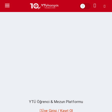
YTÜ Öğrenci & Mezun Platformu
Üye Girişi / Kayıt Ol