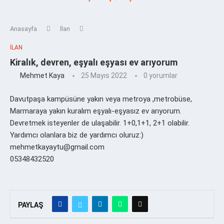
Anasayfa
İlan
İLAN
Kiralık, devren, eşyalı eşyası ev arıyorum
Mehmet Kaya
25 Mayıs 2022
0 yorumlar
Davutpaşa kampüsüne yakın veya metroya ,metrobüse,
Marmaraya yakın kuralım eşyalı-eşyasız ev arıyorum.
Devretmek isteyenler de ulaşabilir. 1+0,1+1, 2+1 olabilir.
Yardımcı olanlara biz de yardımcı oluruz:)
mehmetkayaytu@gmail.com
05348432520
PAYLAŞ