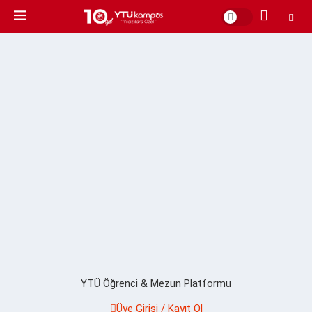
YTÜ Öğrenci & Mezun Platformu
Üye Girişi / Kayıt Ol